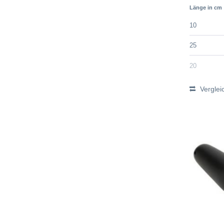
Länge in cm
10
25
20
Verglei