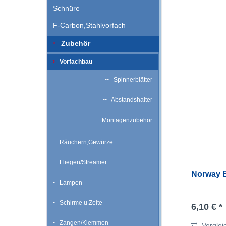
Schnüre
F-Carbon,Stahlvorfach
Zubehör
Vorfachbau
Spinnerblätter
Abstandshalter
Montagenzubehör
Räuchern,Gewürze
Fliegen/Streamer
Norway E
Lampen
Schirme u.Zelte
6,10 € *
Zangen/Klemmen
Verglei