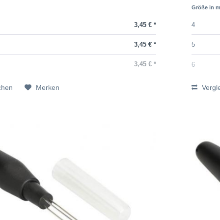
Größe in 
3,45 € *
4
3,45 € *
5
3,45 € *
6
chen
Merken
Vergl