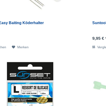
Easy Baiting Köderhalter
Suntool
9,95 € 
chen
Merken
Vergl