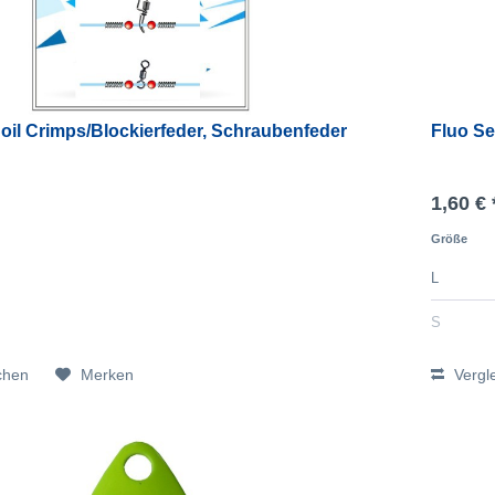
oil Crimps/Blockierfeder, Schraubenfeder
Fluo Se
1,60 € 
Größe
L
S
chen
Merken
Vergl