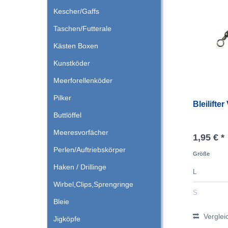
Kescher/Gaffs
Taschen/Futterale
Kästen Boxen
Kunstköder
Meerforellenköder
Pilker
Bleilifter
Buttlöffel
Meeresvorfächer
1,95 € *
Perlen/Auftriebskörper
Größe
Haken / Drillinge
L
Wirbel,Clips,Sprengringe
S
Bleie
Verglei
Jigköpfe