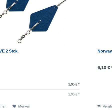
 VE 2 Stck.
Norway 
6,10 € 
1,95 € *
1,95 € *
chen
Merken
Vergl