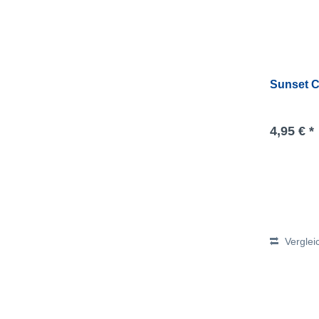
Sunset C
4,95 € *
Verglei