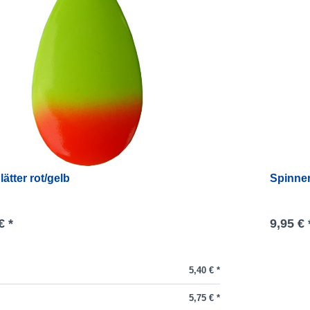
ätter rot/gelb
Spinner
€ *
9,95 € 
5,40 € *
5,75 € *