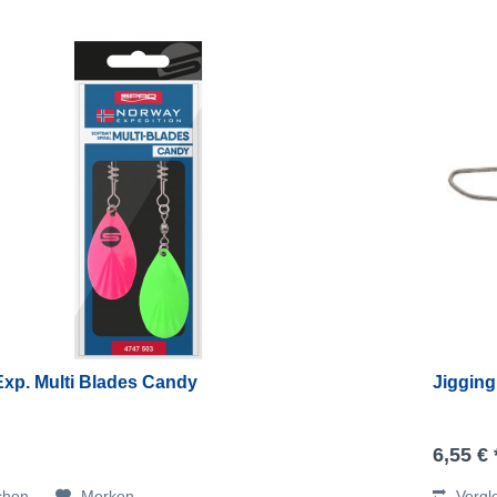
xp. Multi Blades Candy
Jigging
6,55 € 
chen
Merken
Vergl