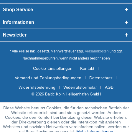
Shop Service
Informationen
Newsletter
* Alle Preise inkl. gesetzl. Mehrwertsteuer zzgl.
Versandkosten
und ggf.
Nachnahmegebühren, wenn nicht anders beschrieben
Cookie-Einstellungen
Kontakt
Versand und Zahlungsbedingungen
Datenschutz
Widerrufsbelehrung
Widerrufsformular
AGB
© 2026 Baltic Kölln Heiligenhafen GmbH
Diese Website benutzt Cookies, die für den technischen Betrieb der
Website erforderlich sind und stets gesetzt werden. Andere
Cookies, die den Komfort bei Benutzung dieser Website erhöhen,
der Direktwerbung dienen oder die Interaktion mit anderen
Websites und sozialen Netzwerken vereinfachen sollen, werden nur
mit Ihrer Zustimmung gesetzt.
Mehr Informationen