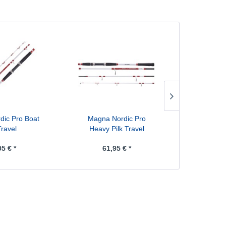
dic Pro Boat
Magna Nordic Pro
Shimano 
Travel
Heavy Pilk Travel
12LD/2
95 € *
61,95 € *
ab 2