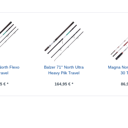
North Flexo
Balzer 71° North Ultra
Magna Nor
ravel
Heavy Pilk Travel
30 
5 € *
164,95 € *
86,