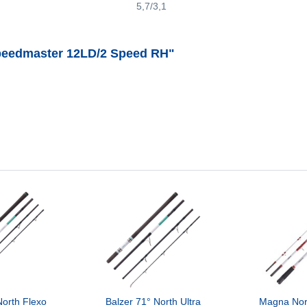
5,7/3,1
peedmaster 12LD/2 Speed RH"
North Flexo
Balzer 71° North Ultra
Magna Nor