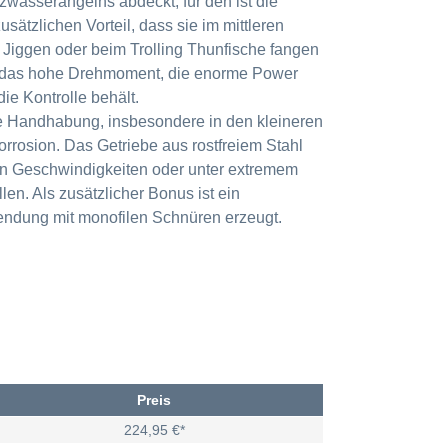
zwasserangelns abdeckt, für den ist die
ätzlichen Vorteil, dass sie im mittleren
 Jiggen oder beim Trolling Thunfische fangen
gen das hohe Drehmoment, die enorme Power
ie Kontrolle behält.
e Handhabung, insbesondere in den kleineren
rosion. Das Getriebe aus rostfreiem Stahl
ten Geschwindigkeiten oder unter extremem
en. Als zusätzlicher Bonus ist ein
endung mit monofilen Schnüren erzeugt.
Preis
224,95 €*