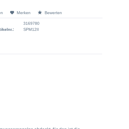
en
Merken
Bewerten
3169780
tikelnr.:
SPM12II