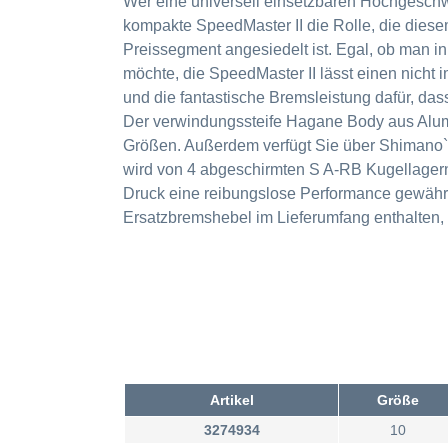
Wer eine universell einsetzbaren Hochgeschwin
kompakte SpeedMaster II die Rolle, die diesem
Preissegment angesiedelt ist. Egal, ob man i
möchte, die SpeedMaster II lässt einen nich
und die fantastische Bremsleistung dafür, das
Der verwindungssteife Hagane Body aus Alum
Größen. Außerdem verfügt Sie über Shimano`s
wird von 4 abgeschirmten S A-RB Kugellagern
Druck eine reibungslose Performance gewährlei
Ersatzbremshebel im Lieferumfang enthalten,
Artikel
Größe
3274934
10