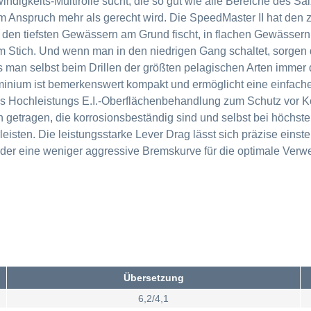
digkeits-Multirolle sucht, die so gut wie alle Bereiche des Sal
 Anspruch mehr als gerecht wird. Die SpeedMaster II hat den zus
n den tiefsten Gewässern am Grund fischt, in flachen Gewässern
t im Stich. Und wenn man in den niedrigen Gang schaltet, sor
s man selbst beim Drillen der größten pelagischen Arten immer d
inium ist bemerkenswert kompakt und ermöglicht eine einfach
 Hochleistungs E.I.-Oberflächenbehandlung zum Schutz vor Kor
 getragen, die korrosionsbeständig sind und selbst bei höchs
sten. Die leistungsstarke Lever Drag lässt sich präzise einstell
 der eine weniger aggressive Bremskurve für die optimale Verw
Übersetzung
6,2/4,1