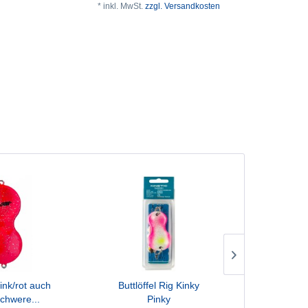
* inkl. MwSt.
zzgl. Versandkosten
pink/rot auch
Buttlöffel Rig Kinky
Pilker
schwere...
Pinky
orange/