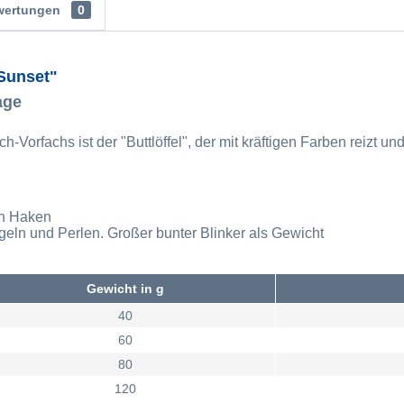
wertungen
0
 Sunset"
age
h-Vorfachs ist der "Buttlöffel", der mit kräftigen Farben reizt u
en Haken
ugeln und Perlen. Großer bunter Blinker als Gewicht
Gewicht in g
40
60
80
120