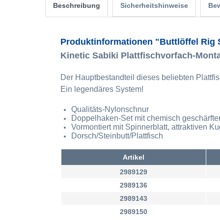
Beschreibung
Sicherheitshinweise
Be
Produktinformationen "Buttlöffel Rig
Kinetic Sabiki Plattfischvorfach-Mont
Der Hauptbestandteil dieses beliebten Plattfisc
Ein legendäres System!
Qualitäts-Nylonschnur
Doppelhaken-Set mit chemisch geschärft
Vormontiert mit Spinnerblatt, attraktiven K
Dorsch/Steinbutt/Plattfisch
Artikel
2989129
2989136
2989143
2989150