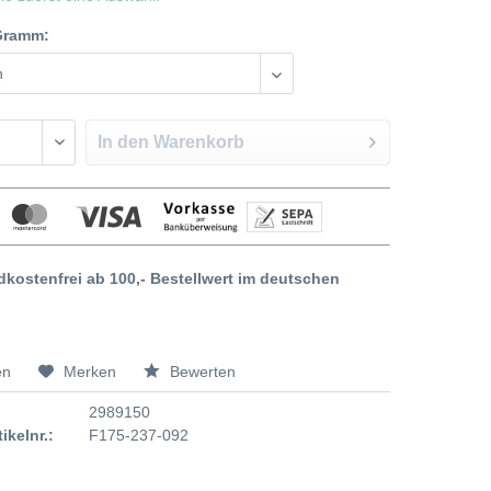
Gramm:
In den
Warenkorb
dkostenfrei ab 100,- Bestellwert im deutschen
en
Merken
Bewerten
2989150
tikelnr.:
F175-237-092