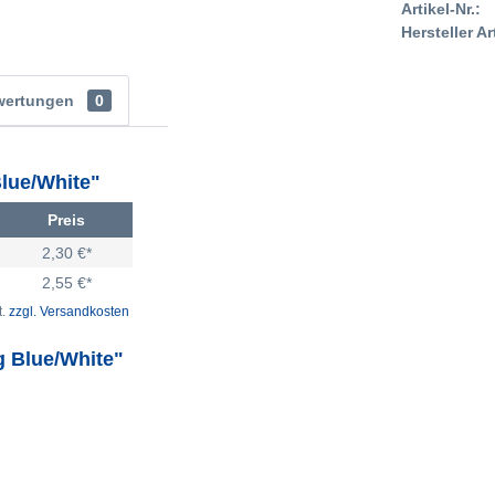
Artikel-Nr.:
Hersteller Ar
wertungen
0
lue/White"
Preis
2,30 €*
2,55 €*
t.
zzgl. Versandkosten
g Blue/White"