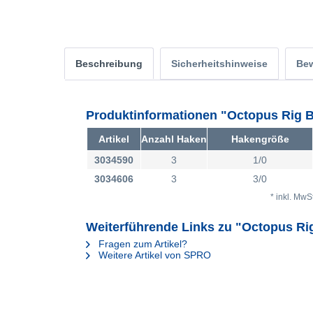
Beschreibung
Sicherheitshinweise
Be
Produktinformationen "Octopus Rig B
Artikel
Anzahl Haken
Hakengröße
3034590
3
1/0
3034606
3
3/0
* inkl. MwS
Weiterführende Links zu "Octopus Ri
Fragen zum Artikel?
Weitere Artikel von SPRO