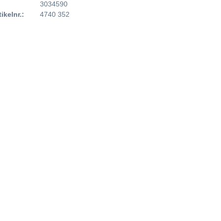
3034590
tikelnr.:
4740 352