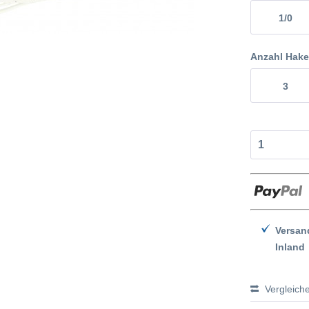
1/0
Anzahl Hak
3
Versan
Inland
Vergleich