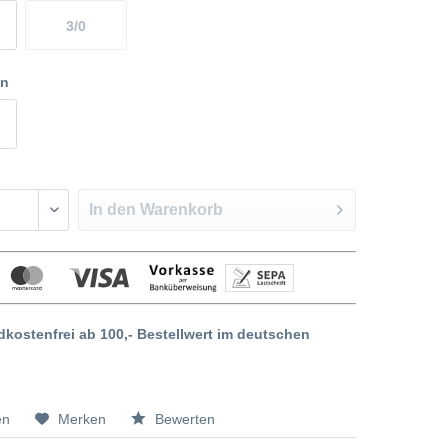
3/0
en
In den
Warenkorb
dkostenfrei ab 100,- Bestellwert im deutschen
en
Merken
Bewerten