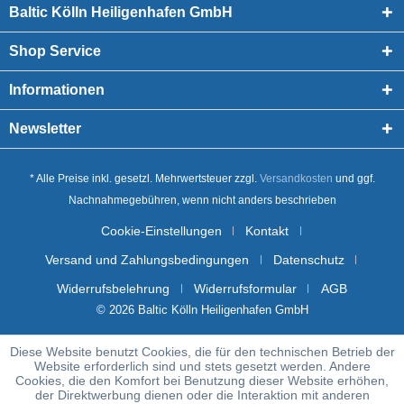
Baltic Kölln Heiligenhafen GmbH
Shop Service
Informationen
Newsletter
* Alle Preise inkl. gesetzl. Mehrwertsteuer zzgl.
Versandkosten
und ggf.
Nachnahmegebühren, wenn nicht anders beschrieben
Cookie-Einstellungen
Kontakt
Versand und Zahlungsbedingungen
Datenschutz
Widerrufsbelehrung
Widerrufsformular
AGB
© 2026 Baltic Kölln Heiligenhafen GmbH
Diese Website benutzt Cookies, die für den technischen Betrieb der
Website erforderlich sind und stets gesetzt werden. Andere
Cookies, die den Komfort bei Benutzung dieser Website erhöhen,
der Direktwerbung dienen oder die Interaktion mit anderen