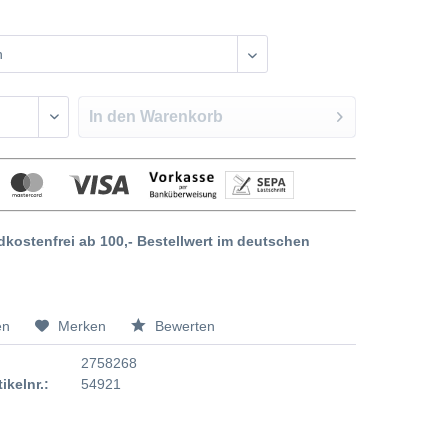
In den
Warenkorb
dkostenfrei ab 100,- Bestellwert im deutschen
en
Merken
Bewerten
2758268
tikelnr.:
54921