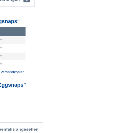
ggsnaps"
*
*
*
*
. Versandkosten
 Eggsnaps"
benfalls angesehen