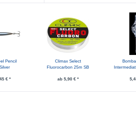
l Pencil
Climax Select
Bombar
Silver
Fluorocarbon 25m SB
Intermedia
45 € *
ab 5,90 € *
5,4