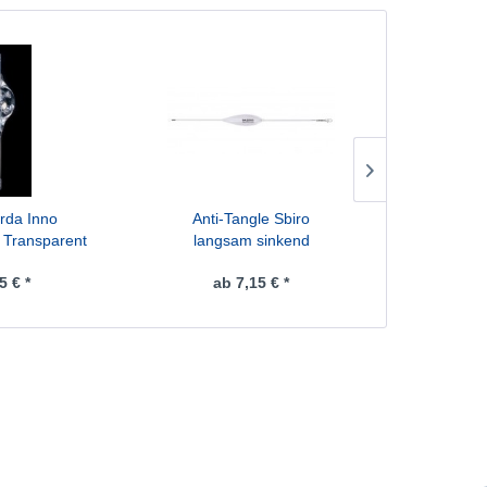
da Inno
Anti-Tangle Sbiro
SG Sandee
t Transparent
langsam sinkend
Whi
5 € *
ab 7,15 € *
ab 1