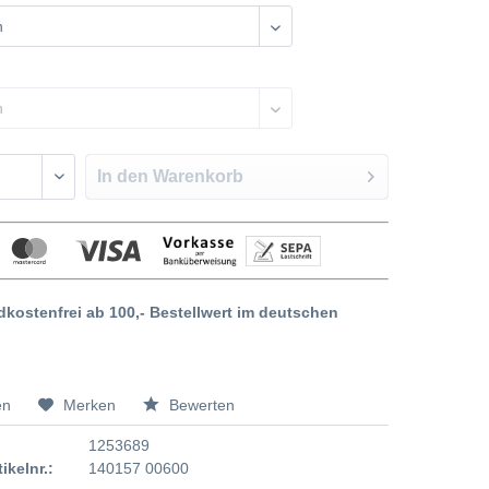
In den
Warenkorb
dkostenfrei ab 100,- Bestellwert im deutschen
en
Merken
Bewerten
1253689
tikelnr.:
140157 00600