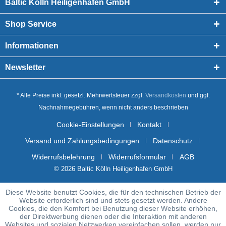
Baltic Kölln Heiligenhafen GmbH
Shop Service
Informationen
Newsletter
* Alle Preise inkl. gesetzl. Mehrwertsteuer zzgl.
Versandkosten
und ggf.
Nachnahmegebühren, wenn nicht anders beschrieben
Cookie-Einstellungen
Kontakt
Versand und Zahlungsbedingungen
Datenschutz
Widerrufsbelehrung
Widerrufsformular
AGB
© 2026 Baltic Kölln Heiligenhafen GmbH
Diese Website benutzt Cookies, die für den technischen Betrieb der
Website erforderlich sind und stets gesetzt werden. Andere
Cookies, die den Komfort bei Benutzung dieser Website erhöhen,
der Direktwerbung dienen oder die Interaktion mit anderen
Websites und sozialen Netzwerken vereinfachen sollen, werden nur