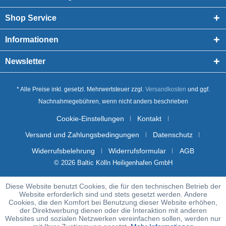
Shop Service
Informationen
Newsletter
* Alle Preise inkl. gesetzl. Mehrwertsteuer zzgl.
Versandkosten
und ggf.
Nachnahmegebühren, wenn nicht anders beschrieben
Cookie-Einstellungen
Kontakt
Versand und Zahlungsbedingungen
Datenschutz
Widerrufsbelehrung
Widerrufsformular
AGB
© 2026 Baltic Kölln Heiligenhafen GmbH
Diese Website benutzt Cookies, die für den technischen Betrieb der
Website erforderlich sind und stets gesetzt werden. Andere
Cookies, die den Komfort bei Benutzung dieser Website erhöhen,
der Direktwerbung dienen oder die Interaktion mit anderen
Websites und sozialen Netzwerken vereinfachen sollen, werden nur