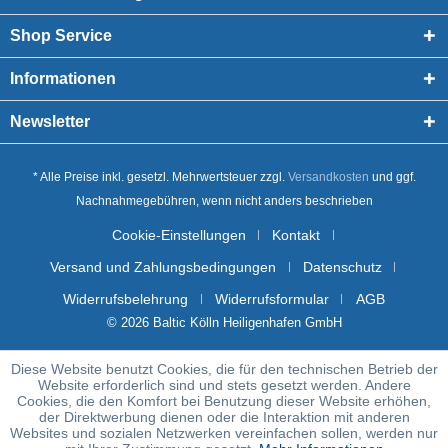
Shop Service
Informationen
Newsletter
* Alle Preise inkl. gesetzl. Mehrwertsteuer zzgl.
Versandkosten
und ggf.
Nachnahmegebühren, wenn nicht anders beschrieben
Cookie-Einstellungen
Kontakt
Versand und Zahlungsbedingungen
Datenschutz
Widerrufsbelehrung
Widerrufsformular
AGB
© 2026 Baltic Kölln Heiligenhafen GmbH
Diese Website benutzt Cookies, die für den technischen Betrieb der
Website erforderlich sind und stets gesetzt werden. Andere
Cookies, die den Komfort bei Benutzung dieser Website erhöhen,
der Direktwerbung dienen oder die Interaktion mit anderen
Websites und sozialen Netzwerken vereinfachen sollen, werden nur