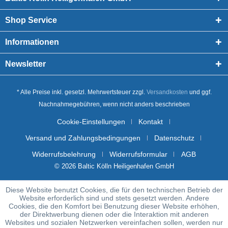
Shop Service
Informationen
Newsletter
* Alle Preise inkl. gesetzl. Mehrwertsteuer zzgl.
Versandkosten
und ggf.
Nachnahmegebühren, wenn nicht anders beschrieben
Cookie-Einstellungen
Kontakt
Versand und Zahlungsbedingungen
Datenschutz
Widerrufsbelehrung
Widerrufsformular
AGB
© 2026 Baltic Kölln Heiligenhafen GmbH
Diese Website benutzt Cookies, die für den technischen Betrieb der
Website erforderlich sind und stets gesetzt werden. Andere
Cookies, die den Komfort bei Benutzung dieser Website erhöhen,
der Direktwerbung dienen oder die Interaktion mit anderen
Websites und sozialen Netzwerken vereinfachen sollen, werden nur