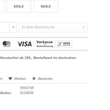
65/6,0
90/8,0
In den
Warenkorb
dkostenfrei ab 100,- Bestellwert im deutschen
en
Merken
Bewerten
3043738
tikelnr.:
3124635