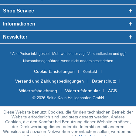
Shop Service
Informationen
Newsletter
* Alle Preise inkl. gesetzl. Mehrwertsteuer zzgl.
Versandkosten
und ggf.
Nachnahmegebühren, wenn nicht anders beschrieben
Cookie-Einstellungen
Kontakt
Versand und Zahlungsbedingungen
Datenschutz
Widerrufsbelehrung
Widerrufsformular
AGB
© 2026 Baltic Kölln Heiligenhafen GmbH
Diese Website benutzt Cookies, die für den technischen Betrieb der
Website erforderlich sind und stets gesetzt werden. Andere
Cookies, die den Komfort bei Benutzung dieser Website erhöhen,
der Direktwerbung dienen oder die Interaktion mit anderen
Websites und sozialen Netzwerken vereinfachen sollen, werden nur