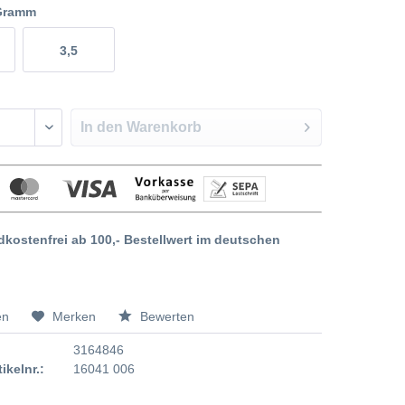
 Gramm
3,5
In den
Warenkorb
dkostenfrei ab 100,- Bestellwert im deutschen
en
Merken
Bewerten
3164846
tikelnr.:
16041 006