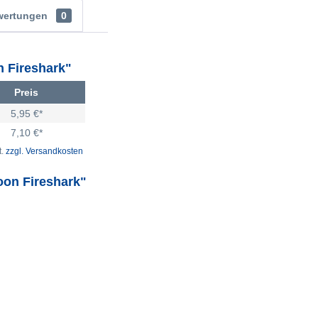
wertungen
0
 Fireshark"
Preis
5,95 €*
7,10 €*
t.
zzgl. Versandkosten
oon Fireshark"