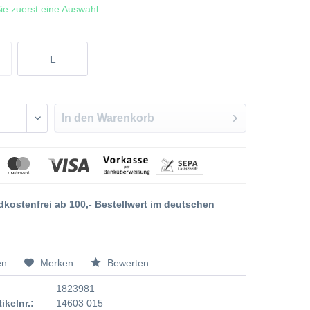
 Sie zuerst eine Auswahl:
L
In den
Warenkorb
dkostenfrei ab 100,- Bestellwert im deutschen
en
Merken
Bewerten
1823981
tikelnr.:
14603 015